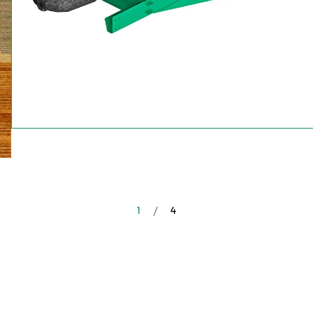
2
/
4