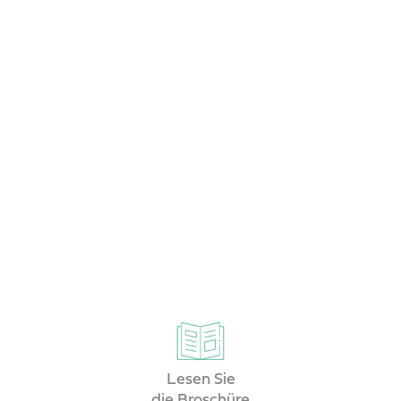
Unser Ziel ist die Entwicklung
fortschrittlicher Maschinen für die
Landwirtschaft, welche die Produktivität
steigern und dabei die natürlichen
Ressourcen schonen.
UNSER SORTIMENT AN GÜLLEFÄSSER
Lesen Sie
die Broschüre