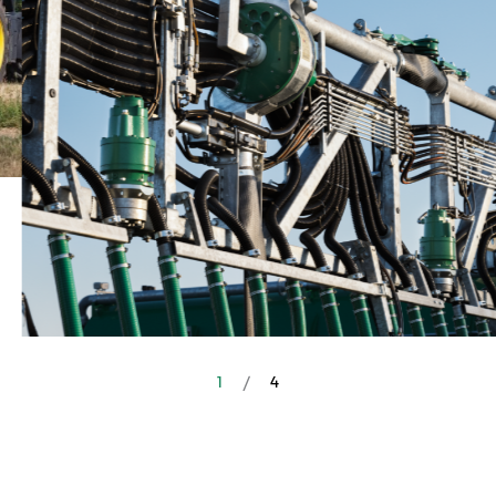
2
/
4