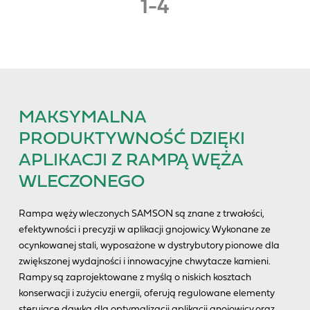
1
-
4
MAKSYMALNA
PRODUKTYWNOŚĆ DZIĘKI
APLIKACJI Z RAMPĄ WĘŻA
WLECZONEGO
Rampa węży wleczonych SAMSON są znane z trwałości,
efektywności i precyzji w aplikacji gnojowicy. Wykonane ze
ocynkowanej stali, wyposażone w dystrybutory pionowe dla
zwiększonej wydajności i innowacyjne chwytacze kamieni.
Rampy są zaprojektowane z myślą o niskich kosztach
konserwacji i zużyciu energii, oferują regulowane elementy
sterujące dawką dla optymalizacji aplikacji gnojowicy oraz