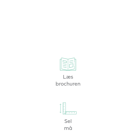
VORES KOMPLETTE UDVALG AF
YDERLIGERE UDSTYR
Læs
brochuren
Sel
må