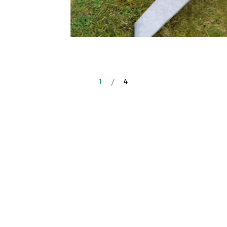
2
/
4
Vores mål er at fremme innovation inden
for landbrugssektoren og sikre en grønnere
og mere bæredygtig fremtid.