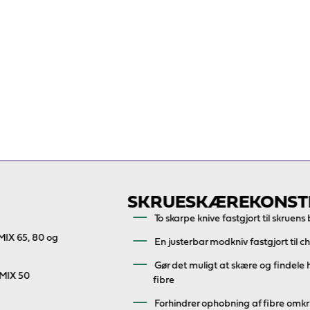
SKRUESKÆREKONSTRUKTION
To skarpe knive fastgjort til skruens bund
En justerbar modkniv fastgjort til chassiset
Gør det muligt at skære og findele halm, snore og
fibre
Forhindrer ophobning af fibre omkring akslen og