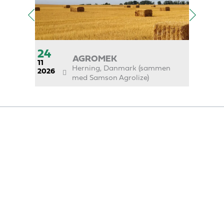
24
14
AGROMEK
11
11
Herning, Danmark (sammen
2026
2027
med Samson Agrolize)
LØSNINGER
GYLLEVOGNE
YDERLIGERE UDSTYR
SPREDERE
UDBRINGNINGSTEKNIKKER