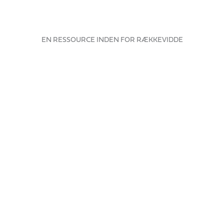
EN RESSOURCE INDEN FOR RÆKKEVIDDE
OPTIMERING AF
NÆRINGSSTOFFER
Organisk gødning har et højt niveau af
næringsstoffer, som gør jorden mere frugtbar