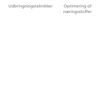
Udbringningsteknikker
Optimering af
næringsstoffer
SAMSON
PG II
Genesis