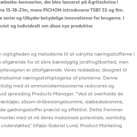
læbesko-bomserien, der blev lanceret på Agritechnica i
rne 15-18-21m, mens PICHON introducerer TSB1 7,5 og 9m.
erier og tilbyder betydelige innovationer for brugerne. I
ist og individuelt om disse nye produkter.
vigtigheden og metoderne til at udnytte næringsstofferne i
n afgørende for at sikre bæredygtig jordfrugtbarhed, men
yllevognen er altafgørende. Vores redskaber, designet til
er maksimal næringsstofoptagelse af planterne. Denne
samtidig med at ammoniakemissionerne reduceres og
 Liquid spreading Products Manager. “Ved at overholde de
 værktøjer, såsom dråbeslangebomme, slæbeskobomme,
iske gødningsstoffer præcist og effektivt. Dette fremmer
gsmarker med at nå deres maksimale potentiale, samtidig
derstøttes,” tilføjer Gabriel Lund, Product Marketing