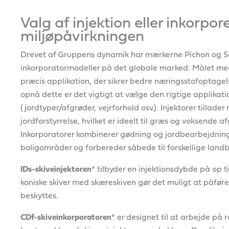
Valg af injektion eller inkorpo
miljøpåvirkningen
Drevet af Gruppens dynamik har mærkerne Pichon og Sa
inkorporatormodeller på det globale marked. Målet med
præcis applikation, der sikrer bedre næringsstofoptage
opnå dette er det vigtigt at vælge den rigtige applikatio
(jordtyper/afgrøder, vejrforhold osv.). Injektorer tilla
jordforstyrrelse, hvilket er ideelt til græs og voksende 
Inkorporatorer kombinerer gødning og jordbearbejdning,
boligområder og forbereder såbede til forskellige l
IDs-skiveinjektoren
* tilbyder en injektionsdybde på op 
koniske skiver med skæreskiven gør det muligt at påføre 
beskyttes.
CDf-skiveinkorporatoren
* er designet til at arbejde på 