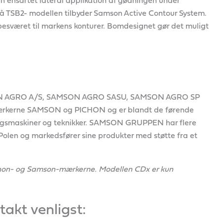
n ensartet lateral applikation af gødningen under
 på TSB2- modellen tilbyder Samson Active Contour System.
ubesværet til markens konturer. Bomdesignet gør det muligt
N AGRO A/S, SAMSON AGRO SASU, SAMSON AGRO SP
 mærkerne SAMSON og PICHON og er blandt de førende
ingsmaskiner og teknikker. SAMSON GRUPPEN har flere
olen og markedsfører sine produkter med støtte fra et
chon- og Samson-mærkerne. Modellen CDx er kun
takt venligst: