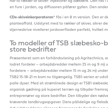
har to rækker af skiver: injektorer og dækkere. Den fås i
en fure i jorden, og diffusoren påfører gyllen. Den and
CDx-skiveinkorporatoren
* fås i en 8 m version. Den er
planteaffald. Udstyret med to rækker af skiver, sikrer d
stjerneskrive nivellerer jordoverfladen perfekt, hvilket m
To modeller af TSB slæbesko-
store bedrifter
Præsenteret som en forhåndsvisning på Agritechnica, e
lodret fordeler – arbejdsbredder mellem 7,5 m og 9 m) 
fordelere – arbejdsbredder mellem 15 m og 24 m) unde
TSB2 15-18-21 m bom nu tilgængelig. TSB1-serien er udvi
palle dyser. Med sit strømlinede design er TSB1 slæbes
organisk gødning på kuperet terræn og tilbyder fremrag
entreprenører og store bedrifter. Den tilbyder den nød
krævende landbrugsopgaver. Dens pålidelige og fleksibl