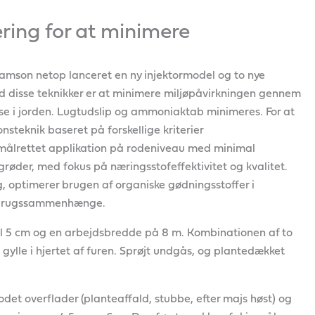
rering for at minimere
mson netop lanceret en ny injektormodel og to nye
 disse teknikker er at minimere miljøpåvirkningen gennem
lse i jorden. Lugtudslip og ammoniaktab minimeres. For at
nsteknik baseret på forskellige kriterier
der målrettet applikation på rodeniveau med minimal
afgrøder, med fokus på næringsstofeffektivitet og kvalitet.
 optimerer brugen af organiske gødningsstoffer i
andbrugssammenhænge.
til 5 cm og en arbejdsbredde på 8 m. Kombinationen af to
gylle i hjertet af furen. Sprøjt undgås, og plantedækket
rodet overflader (planteaffald, stubbe, efter majs høst) og