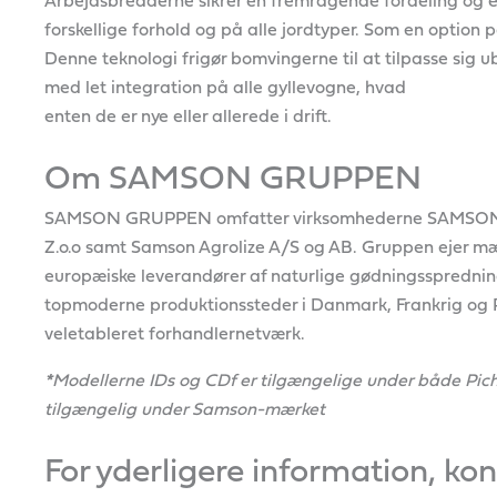
Arbejdsbredderne sikrer en fremragende fordeling og e
forskellige forhold og på alle jordtyper. Som en option
Denne teknologi frigør bomvingerne til at tilpasse sig 
med let integration på alle gyllevogne, hvad
enten de er nye eller allerede i drift.
Om SAMSON GRUPPEN
SAMSON GRUPPEN omfatter virksomhederne SAMSO
Z.o.o samt Samson Agrolize A/S og AB. Gruppen ejer
europæiske leverandører af naturlige gødningsspredn
topmoderne produktionssteder i Danmark, Frankrig og P
veletableret forhandlernetværk.
*
Modellerne IDs og CDf er tilgængelige under både Pi
tilgængelig under Samson-mærket
For yderligere information, kon