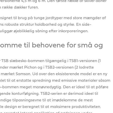
 versionerne 4,5 m og 6 m. Den første række af skiver åbner
en række dækker furen.
 designet til brug på tunge jordtyper med store mængder af
ens robuste struktur holdbarhed og styrke. En side-
uliggør øjeblikkelig såning efter inkorporeringen.
bomme til behovene for små og
r TSB slæbesko-bommen tilgængelig i TSB1-versionen (1
under mærket Pichon og i TSB2-versionen (2 lodrette
r mærket Samson. Ud over den eksisterende model er en ny
klet til at erstatte spredning med emissive materialer såsom
ko-bommen meget manøvredygtig. Den er ideel til at påføre
ende konturfølgning. TSB2-serien er derimod ideel til
vendige tilpasningsevne til at imødekomme de mest
e design er beregnet til at maksimere produktiviteten.