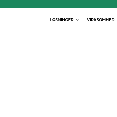
LØSNINGER
VIRKSOMHED
Samson Group løfter sløret for nye udbringningsteknikk