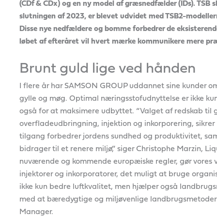
(CDf & CDx) og en ny model af græsnedfælder (IDs). TSB s
slutningen af 2023, er blevet udvidet med TSB2-modelle
Disse nye nedfældere og bomme forbedrer de eksisterende s
løbet af efteråret vil hvert mærke kommunikere mere præc
Brunt guld lige ved hånden
I flere år har SAMSON GROUP uddannet sine kunder om 
gylle og møg. Optimal næringsstofudnyttelse er ikke ku
også for at maksimere udbyttet. “Valget af redskab til g
overfladeudbringning, injektion og inkorporering, sikr
tilgang forbedrer jordens sundhed og produktivitet, 
bidrager til et renere miljø,” siger Christophe Marzin,
nuværende og kommende europæiske regler, gør vores
injektorer og inkorporatorer, det muligt at bruge organ
ikke kun bedre luftkvalitet, men hjælper også landbru
med at bæredygtige og miljøvenlige landbrugsmetoder un
Manager.