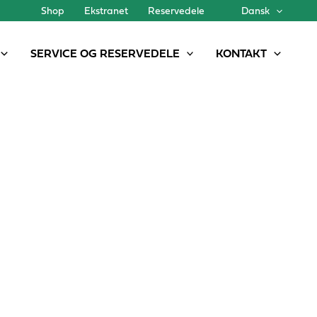
Shop
Ekstranet
Reservedele
Dansk
SERVICE OG RESERVEDELE
KONTAKT
er til optimal udnyttelse af organisk gødning