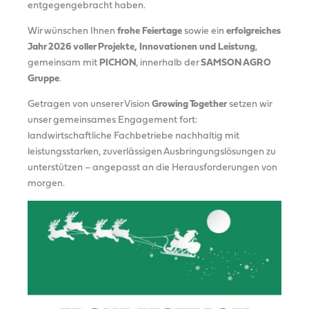
entgegengebracht haben.
Wir wünschen Ihnen
frohe Feiertage
sowie ein
erfolgreiches
Jahr 2026 voller Projekte, Innovationen und Leistung
,
gemeinsam mit
PICHON
, innerhalb der
SAMSON AGRO
Gruppe
.
Getragen von unserer Vision
Growing Together
setzen wir
unser gemeinsames Engagement fort:
landwirtschaftliche Fachbetriebe nachhaltig mit
leistungsstarken, zuverlässigen Ausbringungslösungen zu
unterstützen – angepasst an die Herausforderungen von
morgen.