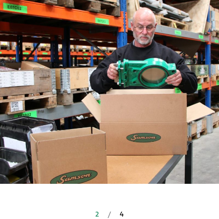
2
/
4