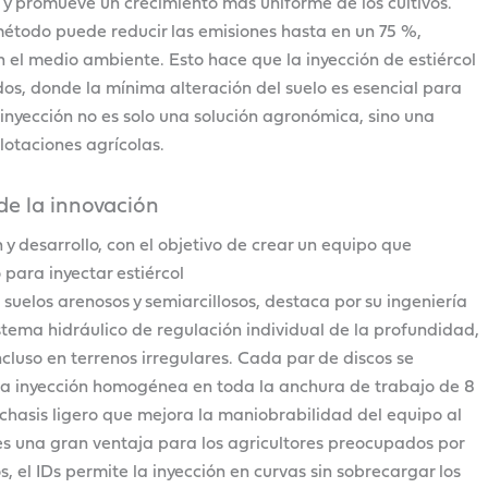
s y promueve un crecimiento más uniforme de los cultivos.
 método puede reducir las emisiones hasta en un 75 %,
 el medio ambiente. Esto hace que la inyección de estiércol
s, donde la mínima alteración del suelo es esencial para
a inyección no es solo una solución agronómica, sino una
lotaciones agrícolas.
de la innovación
y desarrollo, con el objetivo de crear un equipo que
para inyectar estiércol
suelos arenosos y semiarcillosos, destaca por su ingeniería
stema hidráulico de regulación individual de la profundidad,
ncluso en terrenos irregulares. Cada par de discos se
na inyección homogénea en toda la anchura de trabajo de 8
hasis ligero que mejora la maniobrabilidad del equipo al
es una gran ventaja para los agricultores preocupados por
s, el IDs permite la inyección en curvas sin sobrecargar los