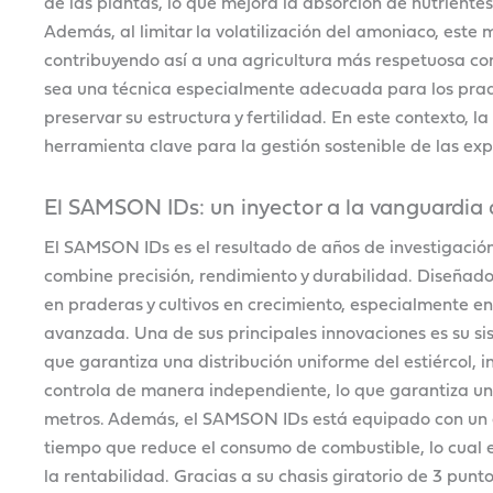
de las plantas, lo que mejora la absorción de nutriente
Además, al limitar la volatilización del amoniaco, este
contribuyendo así a una agricultura más respetuosa con
sea una técnica especialmente adecuada para los prado
preservar su estructura y fertilidad. En este contexto, l
herramienta clave para la gestión sostenible de las exp
El SAMSON IDs: un inyector a la vanguardia 
El SAMSON IDs es el resultado de años de investigación 
combine precisión, rendimiento y durabilidad. Diseñado 
en praderas y cultivos en crecimiento, especialmente en 
avanzada. Una de sus principales innovaciones es su si
que garantiza una distribución uniforme del estiércol, i
controla de manera independiente, lo que garantiza u
metros. Además, el SAMSON IDs está equipado con un c
tiempo que reduce el consumo de combustible, lo cual 
la rentabilidad. Gracias a su chasis giratorio de 3 punto