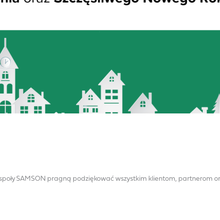
zespoły SAMSON pragną podziękować wszystkim klientom, partnerom o