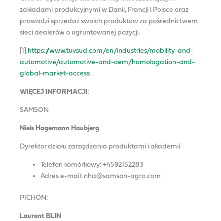
zakładami produkcyjnymi w Danii, Francji i Polsce oraz
prowadzi sprzedaż swoich produktów za pośrednictwem
sieci dealerów o ugruntowanej pozycji.
[1]
https://www.tuvsud.com/en/industries/mobility-and-
automotive/automotive-and-oem/homologation-and-
global-market-access
WIĘCEJ INFORMACJI:
SAMSON
Niels Hagemann Haubjerg
Dyrektor działu zarządzania produktami i akademii
Telefon komórkowy: +4592152283
Adres e-mail: nha@samson-agro.com
PICHON:
Laurent BLIN