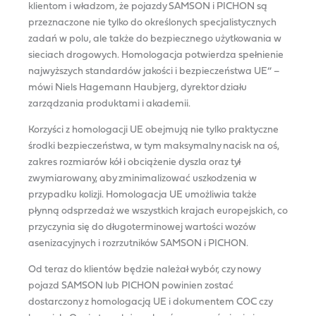
klientom i władzom, że pojazdy SAMSON i PICHON są
przeznaczone nie tylko do określonych specjalistycznych
zadań w polu, ale także do bezpiecznego użytkowania w
sieciach drogowych. Homologacja potwierdza spełnienie
najwyższych standardów jakości i bezpieczeństwa UE” –
mówi Niels Hagemann Haubjerg, dyrektor działu
zarządzania produktami i akademii.
Korzyści z homologacji UE obejmują nie tylko praktyczne
środki bezpieczeństwa, w tym maksymalny nacisk na oś,
zakres rozmiarów kół i obciążenie dyszla oraz tył
zwymiarowany, aby zminimalizować uszkodzenia w
przypadku kolizji. Homologacja UE umożliwia także
płynną odsprzedaż we wszystkich krajach europejskich, co
przyczynia się do długoterminowej wartości wozów
asenizacyjnych i rozrzutników SAMSON i PICHON.
Od teraz do klientów będzie należał wybór, czy nowy
pojazd SAMSON lub PICHON powinien zostać
dostarczony z homologacją UE i dokumentem COC czy