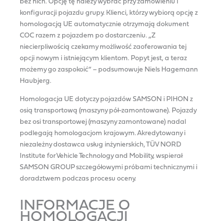
bez nich. Opcję tę należy wybrać przy zamówieniu i
konfiguracji pojazdu grupy. Klienci, którzy wybiorą opcję z
homologacją UE automatycznie otrzymają dokument
COC razem z pojazdem po dostarczeniu. „Z
niecierpliwością czekamy możliwość zaoferowania tej
opcji nowym i istniejącym klientom. Popyt jest, a teraz
możemy go zaspokoić” – podsumowuje Niels Hagemann
Haubjerg.
Homologacja UE dotyczy pojazdów SAMSON i PIHON z
osią transportową (maszyny pół-zamontowane). Pojazdy
bez osi transportowej (maszyny zamontowane) nadal
podlegają homologacjom krajowym. Akredytowany i
niezależny dostawca usług inżynierskich, TÜV NORD
Institute for Vehicle Technology and Mobility, wspierał
SAMSON GROUP szczegółowymi próbami technicznymi i
doradztwem podczas procesu oceny.
INFORMACJE O
HOMOLOGACJI