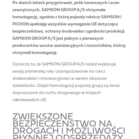
Po dwóch latach przygotowań, prób terenowych i ocen
zewnętrznych, SAMSON GROUP A/S otrzymała
homologację, zgodnie z którą pojazdy rolnicze SAMSON i
PICHON spełniają wszystkie wymagania UE dotyczące
bezpieczeństwa, ochrony środowiska i zgodności produkcji.
SAMSON GROUP A/S jest jednym z pierwszych
producentów wozów asenizacyjnych i rozrzutników, którzy
otrzymali homologację.
Oznacza to, że SAMSON GROUP A/S nadal wykazuje
swoją pionierską rolę i zaangażowanie na rzecz
doskonałości i innowacyjności w swoim obszarze
działalności. Dzięki homologacji pojazdy grupy są teraz
dopuszczone do ruchu drogowego w krajach
członkowskich UE.
ZWIĘKSZONE
BEZPIECZEŃSTWO NA
DROGACH I MOŻLIWOŚCI
PŁYNNEJ ODSPRZEDAŻY