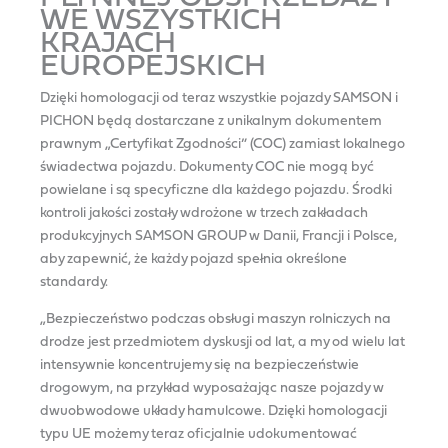
WE WSZYSTKICH
KRAJACH
EUROPEJSKICH
Dzięki homologacji od teraz wszystkie pojazdy SAMSON i
PICHON będą dostarczane z unikalnym dokumentem
prawnym „Certyfikat Zgodności” (COC) zamiast lokalnego
świadectwa pojazdu. Dokumenty COC nie mogą być
powielane i są specyficzne dla każdego pojazdu. Środki
kontroli jakości zostały wdrożone w trzech zakładach
produkcyjnych SAMSON GROUP w Danii, Francji i Polsce,
aby zapewnić, że każdy pojazd spełnia określone
standardy.
„Bezpieczeństwo podczas obsługi maszyn rolniczych na
drodze jest przedmiotem dyskusji od lat, a my od wielu lat
intensywnie koncentrujemy się na bezpieczeństwie
drogowym, na przykład wyposażając nasze pojazdy w
dwuobwodowe układy hamulcowe. Dzięki homologacji
typu UE możemy teraz oficjalnie udokumentować