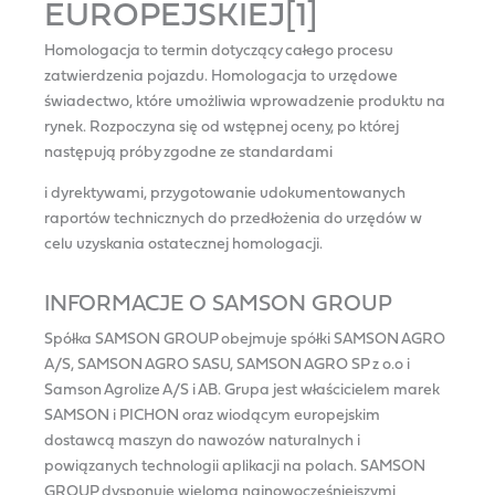
EUROPEJSKIEJ[1]
Homologacja to termin dotyczący całego procesu
zatwierdzenia pojazdu. Homologacja to urzędowe
świadectwo, które umożliwia wprowadzenie produktu na
rynek. Rozpoczyna się od wstępnej oceny, po której
następują próby zgodne ze standardami
i dyrektywami, przygotowanie udokumentowanych
raportów technicznych do przedłożenia do urzędów w
celu uzyskania ostatecznej homologacji.
INFORMACJE O SAMSON GROUP
Spółka SAMSON GROUP obejmuje spółki SAMSON AGRO
A/S, SAMSON AGRO SASU, SAMSON AGRO SP z o.o i
Samson Agrolize A/S i AB. Grupa jest właścicielem marek
SAMSON i PICHON oraz wiodącym europejskim
dostawcą maszyn do nawozów naturalnych i
powiązanych technologii aplikacji na polach. SAMSON
GROUP dysponuje wieloma najnowocześniejszymi